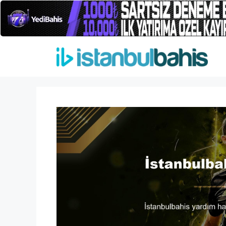
İçeriğe
atla