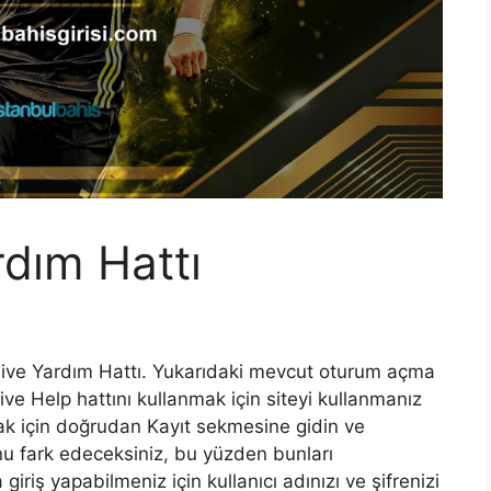
rdım Hattı
 Live Yardım Hattı. Yukarıdaki mevcut oturum açma
ive Help hattını kullanmak için siteyi kullanmanız
mak için doğrudan Kayıt sekmesine gidin ve
unu fark edeceksiniz, bu yüzden bunları
iriş yapabilmeniz için kullanıcı adınızı ve şifrenizi