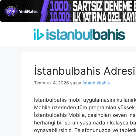
İçeriğe
atla
İstanbulbahis Adresi
Temmuz 4, 2026
yazar
İstanbulbahis
İstanbulbahis mobil uygulamasını kullanırke
Mobile üzerinden tüm programları yüksek ka
İstanbulbahis Mobile, casinoları seven ins
herhangi bir sorun yaşamadan kolayca bahi
oynayabilirsiniz. Telefonunuzda ve tableti