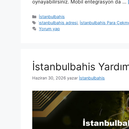
oynayabilirsiniz. Mobil entegrasyon da …
Kategoriler
İstanbulbahis
Etiketler
i̇stanbulbahis adresi
,
İstanbulbahis Para Çekm
Yorum yap
İstanbulbahis Yardım
Haziran 30, 2026
yazar
İstanbulbahis