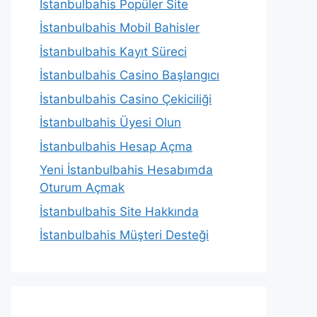
İstanbulbahis Popüler Site
İstanbulbahis Mobil Bahisler
İstanbulbahis Kayıt Süreci
İstanbulbahis Casino Başlangıcı
İstanbulbahis Casino Çekiciliği
İstanbulbahis Üyesi Olun
İstanbulbahis Hesap Açma
Yeni İstanbulbahis Hesabımda
Oturum Açmak
İstanbulbahis Site Hakkında
İstanbulbahis Müşteri Desteği