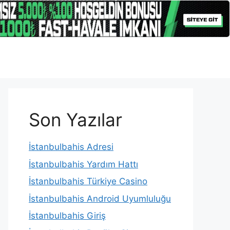
Son Yazılar
İstanbulbahis Adresi
İstanbulbahis Yardım Hattı
İstanbulbahis Türkiye Casino
İstanbulbahis Android Uyumluluğu
İstanbulbahis Giriş