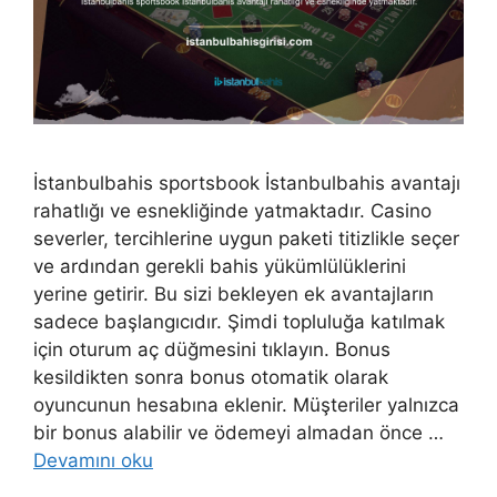
İstanbulbahis sportsbook İstanbulbahis avantajı
rahatlığı ve esnekliğinde yatmaktadır. Casino
severler, tercihlerine uygun paketi titizlikle seçer
ve ardından gerekli bahis yükümlülüklerini
yerine getirir. Bu sizi bekleyen ek avantajların
sadece başlangıcıdır. Şimdi topluluğa katılmak
için oturum aç düğmesini tıklayın. Bonus
kesildikten sonra bonus otomatik olarak
oyuncunun hesabına eklenir. Müşteriler yalnızca
bir bonus alabilir ve ödemeyi almadan önce …
Devamını oku