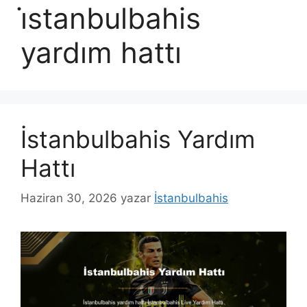
i̇stanbulbahis
yardım hattı
İstanbulbahis Yardım
Hattı
Haziran 30, 2026
yazar
İstanbulbahis