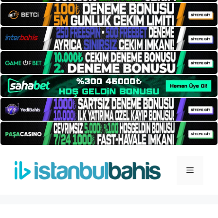
İçeriğe
atla
Menü