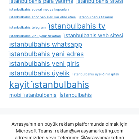
i̇stanbulbahis para yatırma
i̇stanbulbahis sitesi
i̇stanbulbahis sosyal medya kuponları
i̇stanbulbahis spor bahisleri kar elde etme
i̇stanbulbahis tasarım
i̇stanbulbahis tv
i̇stanbulbahis telegram
i̇stanbulbahis web sitesi
i̇stanbulbahis vip üyelik fırsatları
i̇stanbulbahis whatsapp
i̇stanbulbahis yeni adres
i̇stanbulbahis yeni giris
i̇stanbulbahis üyelik
i̇stanbulbahis üyeliğinin i̇ptali
kayit i̇stanbulbahis
mobil i̇stanbulbahis
İstanbulbahis
Avrasya'nın en büyük reklam platformunda olmak için
Microsoft Teams:
reklam@avrasyamarketing.com
adresimizden veya Telegram: @Avrasyamarketing