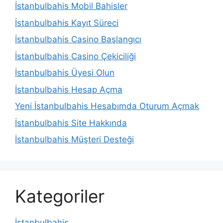
İstanbulbahis Mobil Bahisler
İstanbulbahis Kayıt Süreci
İstanbulbahis Casino Başlangıcı
İstanbulbahis Casino Çekiciliği
İstanbulbahis Üyesi Olun
İstanbulbahis Hesap Açma
Yeni İstanbulbahis Hesabımda Oturum Açmak
İstanbulbahis Site Hakkında
İstanbulbahis Müşteri Desteği
Kategoriler
İstanbulbahis