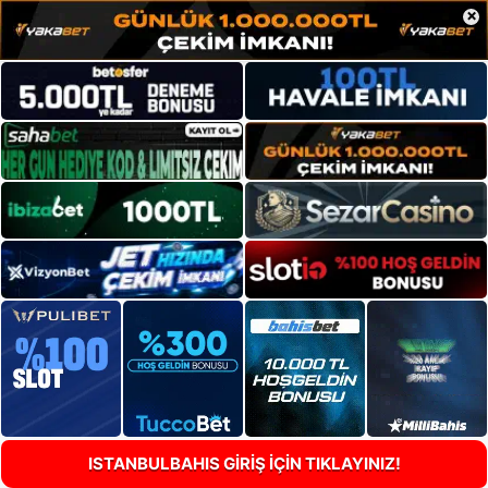
×
ISTANBULBAHIS GİRİŞ İÇİN TIKLAYINIZ!