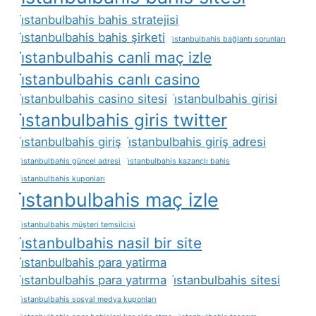
i̇stanbulbahis bahis stratejisi
i̇stanbulbahis bahis şirketi
i̇stanbulbahis bağlantı sorunları
i̇stanbulbahis canli maç izle
i̇stanbulbahis canlı casino
i̇stanbulbahis casino sitesi
i̇stanbulbahis girisi
i̇stanbulbahis giris twitter
i̇stanbulbahis giriş
i̇stanbulbahis giriş adresi
i̇stanbulbahis güncel adresi
i̇stanbulbahis kazançlı bahis
i̇stanbulbahis kuponları
i̇stanbulbahis maç izle
i̇stanbulbahis müşteri temsilcisi
i̇stanbulbahis nasil bir site
i̇stanbulbahis para yatirma
i̇stanbulbahis para yatırma
i̇stanbulbahis sitesi
i̇stanbulbahis sosyal medya kuponları