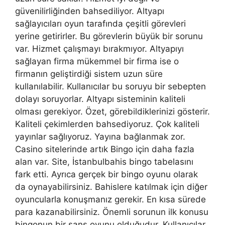
güvenilirliğinden bahsediliyor. Altyapı
sağlayıcıları oyun tarafında çeşitli görevleri
yerine getirirler. Bu görevlerin büyük bir sorunu
var. Hizmet çalışmayı bırakmıyor. Altyapıyı
sağlayan firma mükemmel bir firma ise o
firmanın geliştirdiği sistem uzun süre
kullanılabilir. Kullanıcılar bu soruyu bir sebepten
dolayı soruyorlar. Altyapı sisteminin kaliteli
olması gerekiyor. Özet, görebildiklerinizi gösterir.
Kaliteli çekimlerden bahsediyoruz. Çok kaliteli
yayınlar sağlıyoruz. Yayına bağlanmak zor.
Casino sitelerinde artık Bingo için daha fazla
alan var. Site, İstanbulbahis bingo tabelasını
fark etti. Ayrıca gerçek bir bingo oyunu olarak
da oynayabilirsiniz. Bahislere katılmak için diğer
oyuncularla konuşmanız gerekir. En kısa sürede
para kazanabilirsiniz. Önemli sorunun ilk konusu
bingonun bir şans oyunu olduğudur. Kullanıcılar