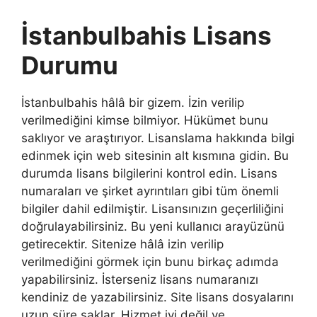
İstanbulbahis Lisans
Durumu
İstanbulbahis hâlâ bir gizem. İzin verilip
verilmediğini kimse bilmiyor. Hükümet bunu
saklıyor ve araştırıyor. Lisanslama hakkında bilgi
edinmek için web sitesinin alt kısmına gidin. Bu
durumda lisans bilgilerini kontrol edin. Lisans
numaraları ve şirket ayrıntıları gibi tüm önemli
bilgiler dahil edilmiştir. Lisansınızın geçerliliğini
doğrulayabilirsiniz. Bu yeni kullanıcı arayüzünü
getirecektir. Sitenize hâlâ izin verilip
verilmediğini görmek için bunu birkaç adımda
yapabilirsiniz. İsterseniz lisans numaranızı
kendiniz de yazabilirsiniz. Site lisans dosyalarını
uzun süre saklar. Hizmet iyi değil ve