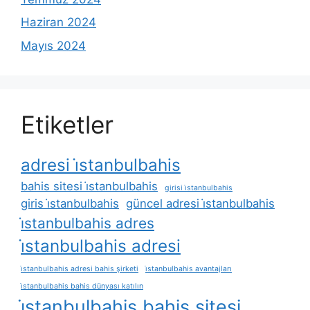
Haziran 2024
Mayıs 2024
Etiketler
adresi i̇stanbulbahis
bahis sitesi i̇stanbulbahis
girisi i̇stanbulbahis
giris i̇stanbulbahis
güncel adresi i̇stanbulbahis
i̇stanbulbahis adres
i̇stanbulbahis adresi
i̇stanbulbahis adresi bahis şirketi
i̇stanbulbahis avantajları
i̇stanbulbahis bahis dünyası katılın
i̇stanbulbahis bahis sitesi