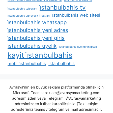
i̇stanbulbahis spor bahisleri kar elde etme
i̇stanbulbahis tasarım
i̇stanbulbahis tv
i̇stanbulbahis telegram
i̇stanbulbahis web sitesi
i̇stanbulbahis vip üyelik fırsatları
i̇stanbulbahis whatsapp
i̇stanbulbahis yeni adres
i̇stanbulbahis yeni giris
i̇stanbulbahis üyelik
i̇stanbulbahis üyeliğinin i̇ptali
kayit i̇stanbulbahis
mobil i̇stanbulbahis
İstanbulbahis
Avrasya'nın en büyük reklam platformunda olmak için
Microsoft Teams:
reklam@avrasyamarketing.com
adresimizden veya Telegram: @Avrasyamarketing
adresimizden irtibat kurabilirsiniz. (Tek iletişim
adreslerimiz teams / telegram ve mail adresimizdir.