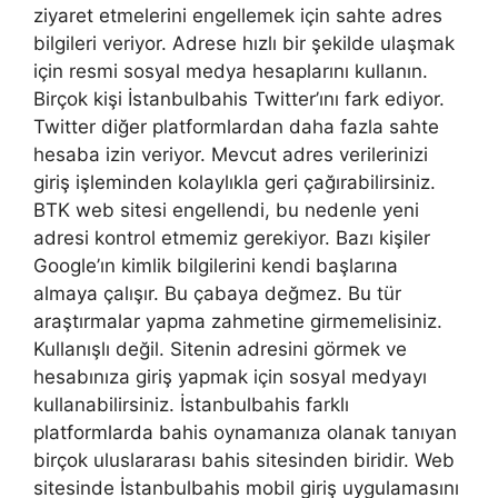
ziyaret etmelerini engellemek için sahte adres
bilgileri veriyor. Adrese hızlı bir şekilde ulaşmak
için resmi sosyal medya hesaplarını kullanın.
Birçok kişi İstanbulbahis Twitter’ını fark ediyor.
Twitter diğer platformlardan daha fazla sahte
hesaba izin veriyor. Mevcut adres verilerinizi
giriş işleminden kolaylıkla geri çağırabilirsiniz.
BTK web sitesi engellendi, bu nedenle yeni
adresi kontrol etmemiz gerekiyor. Bazı kişiler
Google’ın kimlik bilgilerini kendi başlarına
almaya çalışır. Bu çabaya değmez. Bu tür
araştırmalar yapma zahmetine girmemelisiniz.
Kullanışlı değil. Sitenin adresini görmek ve
hesabınıza giriş yapmak için sosyal medyayı
kullanabilirsiniz. İstanbulbahis farklı
platformlarda bahis oynamanıza olanak tanıyan
birçok uluslararası bahis sitesinden biridir. Web
sitesinde İstanbulbahis mobil giriş uygulamasını