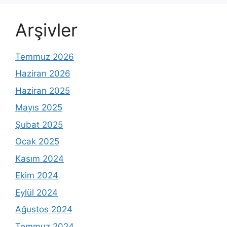
Arşivler
Temmuz 2026
Haziran 2026
Haziran 2025
Mayıs 2025
Şubat 2025
Ocak 2025
Kasım 2024
Ekim 2024
Eylül 2024
Ağustos 2024
Temmuz 2024