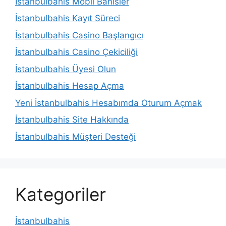
İstanbulbahis Mobil Bahisler
İstanbulbahis Kayıt Süreci
İstanbulbahis Casino Başlangıcı
İstanbulbahis Casino Çekiciliği
İstanbulbahis Üyesi Olun
İstanbulbahis Hesap Açma
Yeni İstanbulbahis Hesabımda Oturum Açmak
İstanbulbahis Site Hakkında
İstanbulbahis Müşteri Desteği
Kategoriler
İstanbulbahis