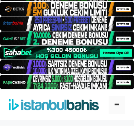
İçeriğe
atla
Menü