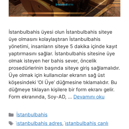
İstanbulbahis üyesi olun İstanbulbahis siteye
üye olmasını kolaylaştıran İstanbulbahis
yönetimi, insanların siteye 5 dakika içinde kayıt
yaptırmasını sağlar. İstanbulbahis sitesine üye
olmak isteyen her bahis sever, öncelik
prosedürlerinin başında siteye giriş sağlamalıdır.
Üye olmak için kullanıcılar ekranın sağ üst
köşesindeki ‘Ol Üye’ düğmesine tıklamalıdır. Bu
düğmeye tıklayan kişilere bir form ekranı gelir.
Form ekranında, Soy-AD, …
Devamını oku
Kategoriler
İstanbulbahis
Etiketler
i̇stanbulbahis adres
,
i̇stanbulbahis canlı