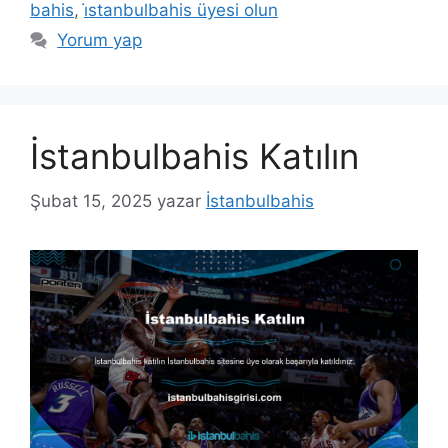
bahis
,
i̇stanbulbahis üyesi olun
Yorum yap
İstanbulbahis Katılın
Şubat 15, 2025
yazar
İstanbulbahis