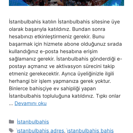
İstanbulbahis katılın İstanbulbahis sitesine üye
olarak başarıyla katıldınız. Bundan sonra
hesabınızı etkinleştirmeniz gerekir. Bunu
başarmak için hizmete abone olduğunuz sırada
kullandığınız e-posta hesabına erişim
sağlamanız gerekir. İstanbulbahis gönderdiği e-
postayı açmanız ve aktivasyon sürecini takip
etmeniz gerekecektir. Ayrıca üyeliğinizle ilgili
herhangi bir işlem yapmanıza gerek yoktur.
Binlerce bahisçiye ev sahipliği yapan
İstanbulbahis topluluğuna katıldınız. Tıpkı onlar
…
Devamını oku
Kategoriler
İstanbulbahis
Etiketler
i̇stanbulbahis adres
,
i̇stanbulbahis bahis