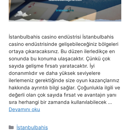
İstanbulbahis casino endüstrisi İstanbulbahis
casino endüstrisinde gelişebileceğiniz bölgeleri
ortaya çıkaracaksınız. Bu düzen ilerledikçe en
sonunda bu konuma ulaşacaktır. Çünkü çok
sayıda gelişme fırsatı yaratacaktır. İyi
donanımlıdır ve daha yüksek seviyelere
ilerlemeniz gerektiğinde size oyun kazançlarınız
hakkında ayrıntılı bilgi sağlar. Çoğunlukla ilgili ve
değerli olan çok sayıda fırsat ve avantajın yanı
sıra herhangi bir zamanda kullanılabilecek …
Devamını oku
Kategoriler
İstanbulbahis