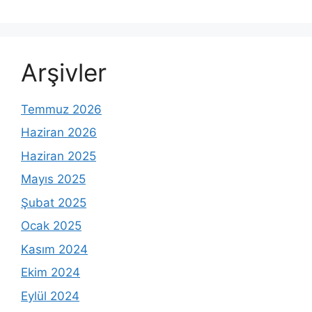
Arşivler
Temmuz 2026
Haziran 2026
Haziran 2025
Mayıs 2025
Şubat 2025
Ocak 2025
Kasım 2024
Ekim 2024
Eylül 2024