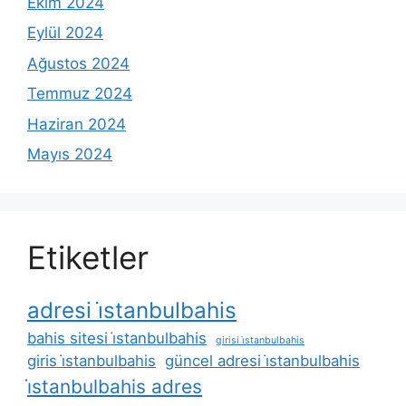
Ekim 2024
Eylül 2024
Ağustos 2024
Temmuz 2024
Haziran 2024
Mayıs 2024
Etiketler
adresi i̇stanbulbahis
bahis sitesi i̇stanbulbahis
girisi i̇stanbulbahis
giris i̇stanbulbahis
güncel adresi i̇stanbulbahis
i̇stanbulbahis adres