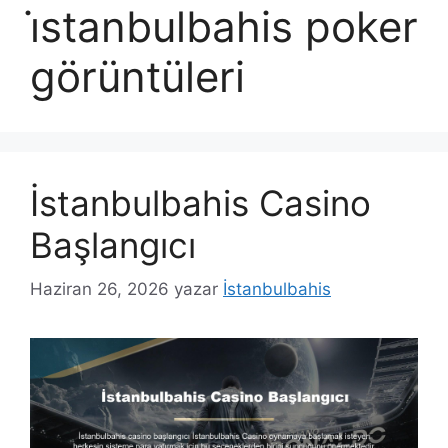
i̇stanbulbahis poker
görüntüleri
İstanbulbahis Casino
Başlangıcı
Haziran 26, 2026
yazar
İstanbulbahis