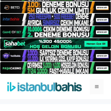
İçeriğe
atla
Menü