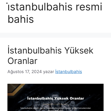
i̇stanbulbahis resmi
bahis
İstanbulbahis Yüksek
Oranlar
Ağustos 17, 2024
yazar
İstanbulbahis