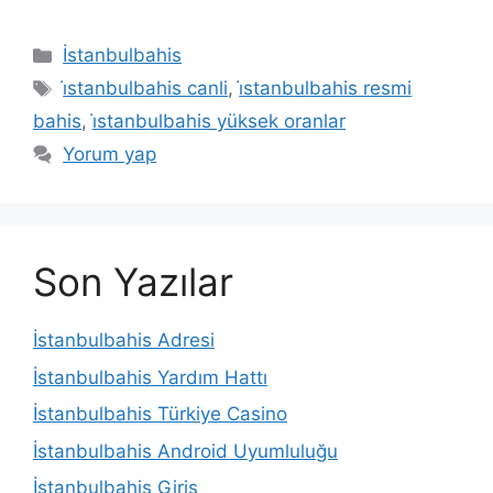
Kategoriler
İstanbulbahis
Etiketler
i̇stanbulbahis canli
,
i̇stanbulbahis resmi
bahis
,
i̇stanbulbahis yüksek oranlar
Yorum yap
Son Yazılar
İstanbulbahis Adresi
İstanbulbahis Yardım Hattı
İstanbulbahis Türkiye Casino
İstanbulbahis Android Uyumluluğu
İstanbulbahis Giriş