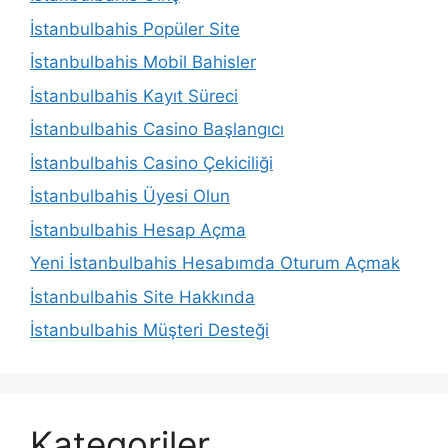
İstanbulbahis Popüler Site
İstanbulbahis Mobil Bahisler
İstanbulbahis Kayıt Süreci
İstanbulbahis Casino Başlangıcı
İstanbulbahis Casino Çekiciliği
İstanbulbahis Üyesi Olun
İstanbulbahis Hesap Açma
Yeni İstanbulbahis Hesabımda Oturum Açmak
İstanbulbahis Site Hakkında
İstanbulbahis Müşteri Desteği
Kategoriler