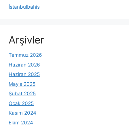
İstanbulbahis
Arşivler
Temmuz 2026
Haziran 2026
Haziran 2025
Mayıs 2025
Şubat 2025
Ocak 2025
Kasım 2024
Ekim 2024