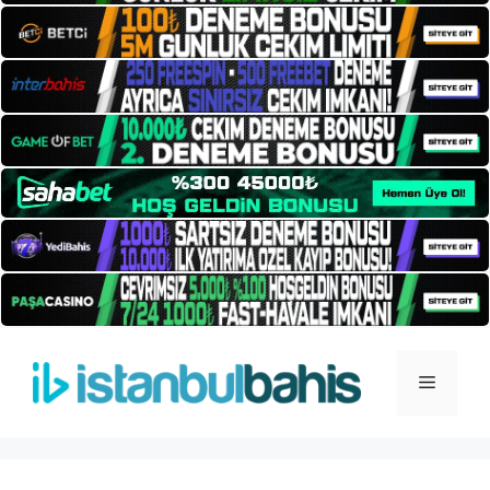
İçeriğe
atla
Menü