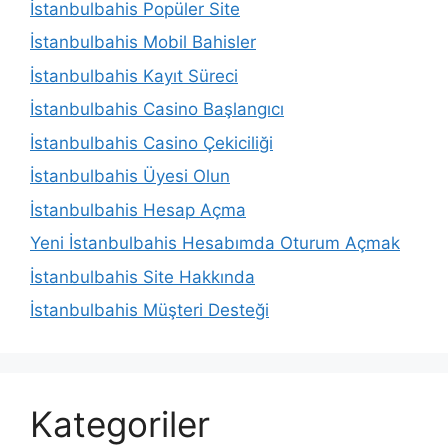
İstanbulbahis Popüler Site
İstanbulbahis Mobil Bahisler
İstanbulbahis Kayıt Süreci
İstanbulbahis Casino Başlangıcı
İstanbulbahis Casino Çekiciliği
İstanbulbahis Üyesi Olun
İstanbulbahis Hesap Açma
Yeni İstanbulbahis Hesabımda Oturum Açmak
İstanbulbahis Site Hakkında
İstanbulbahis Müşteri Desteği
Kategoriler