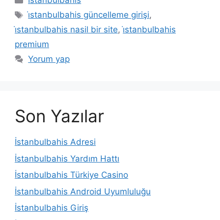
İstanbulbahis
Etiketler
i̇stanbulbahis güncelleme girişi
,
i̇stanbulbahis nasil bir site
,
i̇stanbulbahis
premium
Yorum yap
Son Yazılar
İstanbulbahis Adresi
İstanbulbahis Yardım Hattı
İstanbulbahis Türkiye Casino
İstanbulbahis Android Uyumluluğu
İstanbulbahis Giriş