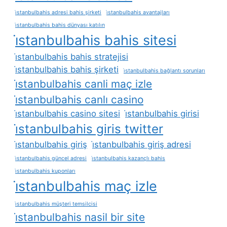
i̇stanbulbahis adresi bahis şirketi
i̇stanbulbahis avantajları
i̇stanbulbahis bahis dünyası katılın
i̇stanbulbahis bahis sitesi
i̇stanbulbahis bahis stratejisi
i̇stanbulbahis bahis şirketi
i̇stanbulbahis bağlantı sorunları
i̇stanbulbahis canli maç izle
i̇stanbulbahis canlı casino
i̇stanbulbahis casino sitesi
i̇stanbulbahis girisi
i̇stanbulbahis giris twitter
i̇stanbulbahis giriş
i̇stanbulbahis giriş adresi
i̇stanbulbahis güncel adresi
i̇stanbulbahis kazançlı bahis
i̇stanbulbahis kuponları
i̇stanbulbahis maç izle
i̇stanbulbahis müşteri temsilcisi
i̇stanbulbahis nasil bir site