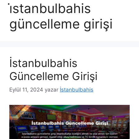
i̇stanbulbahis
güncelleme girişi
İstanbulbahis
Güncelleme Girişi
Eylül 11, 2024
yazar
İstanbulbahis