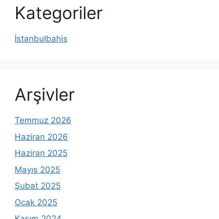
Kategoriler
İstanbulbahis
Arşivler
Temmuz 2026
Haziran 2026
Haziran 2025
Mayıs 2025
Şubat 2025
Ocak 2025
Kasım 2024