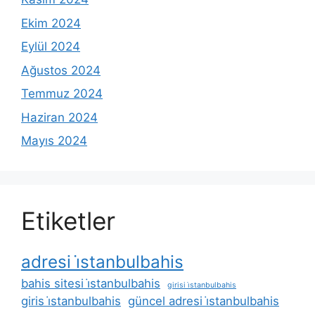
Ekim 2024
Eylül 2024
Ağustos 2024
Temmuz 2024
Haziran 2024
Mayıs 2024
Etiketler
adresi i̇stanbulbahis
bahis sitesi i̇stanbulbahis
girisi i̇stanbulbahis
giris i̇stanbulbahis
güncel adresi i̇stanbulbahis