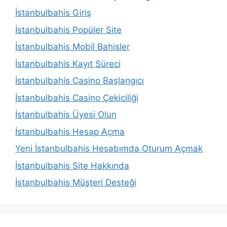
İstanbulbahis Giriş
İstanbulbahis Popüler Site
İstanbulbahis Mobil Bahisler
İstanbulbahis Kayıt Süreci
İstanbulbahis Casino Başlangıcı
İstanbulbahis Casino Çekiciliği
İstanbulbahis Üyesi Olun
İstanbulbahis Hesap Açma
Yeni İstanbulbahis Hesabımda Oturum Açmak
İstanbulbahis Site Hakkında
İstanbulbahis Müşteri Desteği