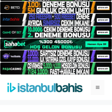
İçeriğe
atla
Menü