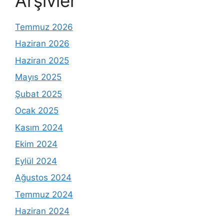
Arşivler
Temmuz 2026
Haziran 2026
Haziran 2025
Mayıs 2025
Şubat 2025
Ocak 2025
Kasım 2024
Ekim 2024
Eylül 2024
Ağustos 2024
Temmuz 2024
Haziran 2024