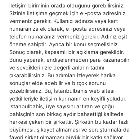
iletişim biriminin orada olduğunu görebilirsiniz.
Sizinle iletişime geçmek için e -posta adresinizi
vermeniz gerekir. Kullanıcı adınıza veya kart
numaranıza ek olarak, e -posta adresinizi veya
telefon numaranızı vermeniz gerekir. Adınız eşit
öneme sahiptir. Ayrıca bir konu seçmelisiniz.
Sonuç olarak, kapsamlı bir açıklama gereklidir.
Bunu yaparak, endişelenmeden para kazanabilir
ve sevdiklerinizle değerli anların tadını
çıkarabilirsiniz. Bu adımları izleyerek harika
sonuçlar elde edebilir ve birçok sorunu
çözebilirsiniz. Bu, İstanbulbahis web sitesi
yetkilileriyle iletişim kurmanın en keyifli yoludur.
İstanbulbahis, üye sayısını artıran ve çoğu
bahisçinin son birkaç aydır bahsettiği kalitede
herkesi çeken bir şirkettir. Şirketin bu kadar hızlı
büyümesi, şikayet almaması ve soruşturmalarda
favori şirket olmaması büyük bir katkı sağlıyor.