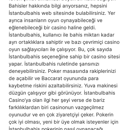
Bahisler hakkında bilgi arıyorsanız, hepsini
İstanbulbahis web sitesinde bulabilirsiniz. Yer
ayrıca insanların oyun oynayabileceği ve
eğlenebileceği bir casino haline geldi.
İstanbulbahis, kullanıcı ile bahis miktarı kadar
ayrı ortaklıklara sahiptir ve bazı çevrimiçi casino
oyun sağlayıcıları ile çalışıyor. Bu, çok sayıda
İstanbulbahis seçeneğine sahip bir casino sitesi
yapar. İstanbulbahis ruletinde şansınızı
deneyebilirsiniz. Poker masasında rakiplerinizi
de açabilir ve Baccarat oyununda para
kaybetme riskini azaltabilirsiniz. Yuva makinesi
düzgün çalışıyor gibi görünüyor. İstanbulbahis
Casino’ya olan ilgi her şeyi verse de bariz
farklılıklardan biri casinonun vazgeçilmez
oyunudur ve en çok ziyaretçiyi çeker. Pokerin
çok iyi olması, yeni bir üye olmak isteyenler için
İstanbulbahis pokerinin nasıl oynanacağı