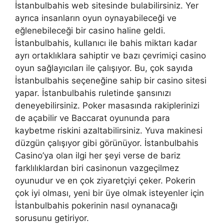
İstanbulbahis web sitesinde bulabilirsiniz. Yer
ayrıca insanların oyun oynayabileceği ve
eğlenebileceği bir casino haline geldi.
İstanbulbahis, kullanıcı ile bahis miktarı kadar
ayrı ortaklıklara sahiptir ve bazı çevrimiçi casino
oyun sağlayıcıları ile çalışıyor. Bu, çok sayıda
İstanbulbahis seçeneğine sahip bir casino sitesi
yapar. İstanbulbahis ruletinde şansınızı
deneyebilirsiniz. Poker masasında rakiplerinizi
de açabilir ve Baccarat oyununda para
kaybetme riskini azaltabilirsiniz. Yuva makinesi
düzgün çalışıyor gibi görünüyor. İstanbulbahis
Casino’ya olan ilgi her şeyi verse de bariz
farklılıklardan biri casinonun vazgeçilmez
oyunudur ve en çok ziyaretçiyi çeker. Pokerin
çok iyi olması, yeni bir üye olmak isteyenler için
İstanbulbahis pokerinin nasıl oynanacağı
sorusunu getiriyor.