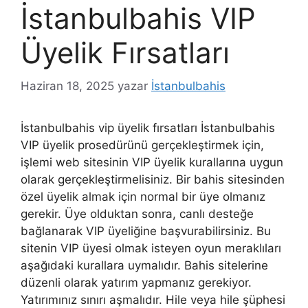
İstanbulbahis VIP
Üyelik Fırsatları
Haziran 18, 2025
yazar
İstanbulbahis
İstanbulbahis vip üyelik fırsatları İstanbulbahis
VIP üyelik prosedürünü gerçekleştirmek için,
işlemi web sitesinin VIP üyelik kurallarına uygun
olarak gerçekleştirmelisiniz. Bir bahis sitesinden
özel üyelik almak için normal bir üye olmanız
gerekir. Üye olduktan sonra, canlı desteğe
bağlanarak VIP üyeliğine başvurabilirsiniz. Bu
sitenin VIP üyesi olmak isteyen oyun meraklıları
aşağıdaki kurallara uymalıdır. Bahis sitelerine
düzenli olarak yatırım yapmanız gerekiyor.
Yatırımınız sınırı aşmalıdır. Hile veya hile şüphesi