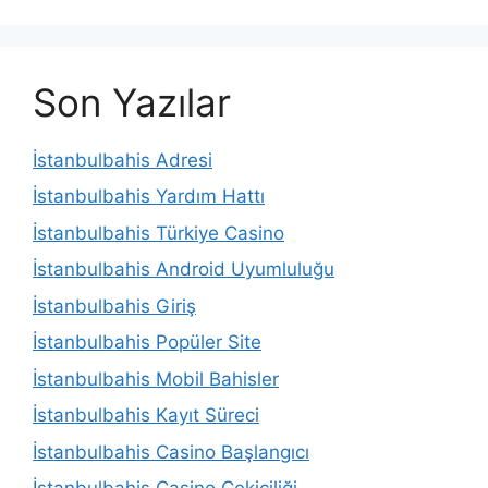
Son Yazılar
İstanbulbahis Adresi
İstanbulbahis Yardım Hattı
İstanbulbahis Türkiye Casino
İstanbulbahis Android Uyumluluğu
İstanbulbahis Giriş
İstanbulbahis Popüler Site
İstanbulbahis Mobil Bahisler
İstanbulbahis Kayıt Süreci
İstanbulbahis Casino Başlangıcı