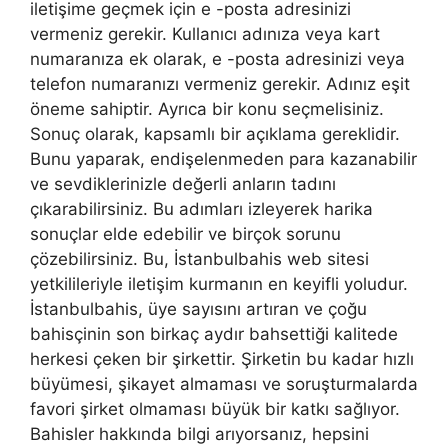
iletişime geçmek için e -posta adresinizi
vermeniz gerekir. Kullanıcı adınıza veya kart
numaranıza ek olarak, e -posta adresinizi veya
telefon numaranızı vermeniz gerekir. Adınız eşit
öneme sahiptir. Ayrıca bir konu seçmelisiniz.
Sonuç olarak, kapsamlı bir açıklama gereklidir.
Bunu yaparak, endişelenmeden para kazanabilir
ve sevdiklerinizle değerli anların tadını
çıkarabilirsiniz. Bu adımları izleyerek harika
sonuçlar elde edebilir ve birçok sorunu
çözebilirsiniz. Bu, İstanbulbahis web sitesi
yetkilileriyle iletişim kurmanın en keyifli yoludur.
İstanbulbahis, üye sayısını artıran ve çoğu
bahisçinin son birkaç aydır bahsettiği kalitede
herkesi çeken bir şirkettir. Şirketin bu kadar hızlı
büyümesi, şikayet almaması ve soruşturmalarda
favori şirket olmaması büyük bir katkı sağlıyor.
Bahisler hakkında bilgi arıyorsanız, hepsini