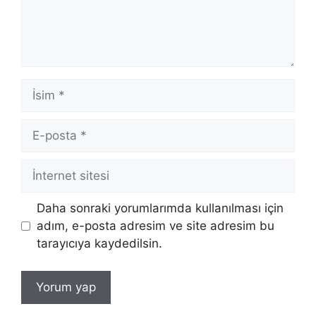
İsim
E-
posta
İnternet
sitesi
Daha sonraki yorumlarımda kullanılması için
adım, e-posta adresim ve site adresim bu
tarayıcıya kaydedilsin.