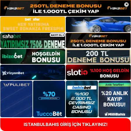
×
ISTANBULBAHIS GİRİŞ İÇİN TIKLAYINIZ!