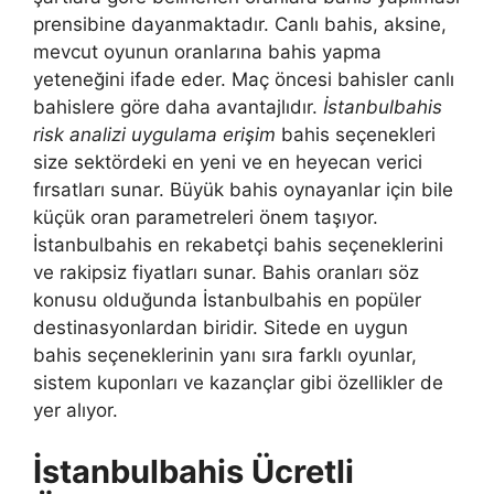
prensibine dayanmaktadır. Canlı bahis, aksine,
mevcut oyunun oranlarına bahis yapma
yeteneğini ifade eder. Maç öncesi bahisler canlı
bahislere göre daha avantajlıdır.
İstanbulbahis
risk analizi uygulama erişim
bahis seçenekleri
size sektördeki en yeni ve en heyecan verici
fırsatları sunar. Büyük bahis oynayanlar için bile
küçük oran parametreleri önem taşıyor.
İstanbulbahis en rekabetçi bahis seçeneklerini
ve rakipsiz fiyatları sunar. Bahis oranları söz
konusu olduğunda İstanbulbahis en popüler
destinasyonlardan biridir. Sitede en uygun
bahis seçeneklerinin yanı sıra farklı oyunlar,
sistem kuponları ve kazançlar gibi özellikler de
yer alıyor.
İstanbulbahis Ücretli