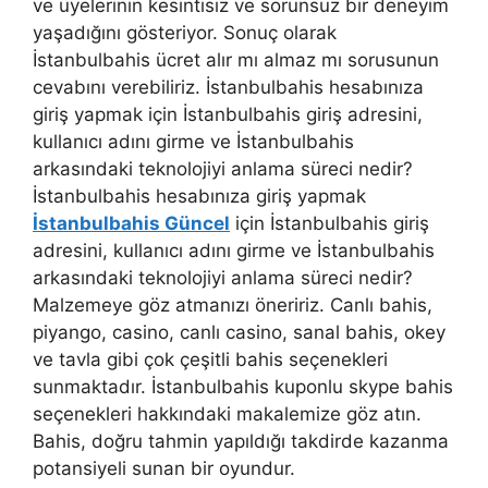
ve üyelerinin kesintisiz ve sorunsuz bir deneyim
yaşadığını gösteriyor. Sonuç olarak
İstanbulbahis ücret alır mı almaz mı sorusunun
cevabını verebiliriz. İstanbulbahis hesabınıza
giriş yapmak için İstanbulbahis giriş adresini,
kullanıcı adını girme ve İstanbulbahis
arkasındaki teknolojiyi anlama süreci nedir?
İstanbulbahis hesabınıza giriş yapmak
İstanbulbahis Güncel
için İstanbulbahis giriş
adresini, kullanıcı adını girme ve İstanbulbahis
arkasındaki teknolojiyi anlama süreci nedir?
Malzemeye göz atmanızı öneririz. Canlı bahis,
piyango, casino, canlı casino, sanal bahis, okey
ve tavla gibi çok çeşitli bahis seçenekleri
sunmaktadır. İstanbulbahis kuponlu skype bahis
seçenekleri hakkındaki makalemize göz atın.
Bahis, doğru tahmin yapıldığı takdirde kazanma
potansiyeli sunan bir oyundur.