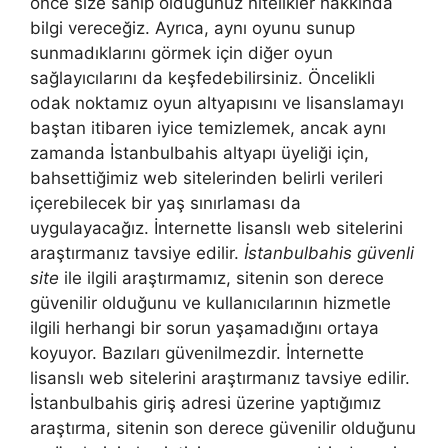
önce size sahip olduğunuz nitelikler hakkında
bilgi vereceğiz. Ayrıca, aynı oyunu sunup
sunmadıklarını görmek için diğer oyun
sağlayıcılarını da keşfedebilirsiniz. Öncelikli
odak noktamız oyun altyapısını ve lisanslamayı
baştan itibaren iyice temizlemek, ancak aynı
zamanda İstanbulbahis altyapı üyeliği için,
bahsettiğimiz web sitelerinden belirli verileri
içerebilecek bir yaş sınırlaması da
uygulayacağız. İnternette lisanslı web sitelerini
araştırmanız tavsiye edilir.
İstanbulbahis güvenli
site
ile ilgili araştırmamız, sitenin son derece
güvenilir olduğunu ve kullanıcılarının hizmetle
ilgili herhangi bir sorun yaşamadığını ortaya
koyuyor. Bazıları güvenilmezdir. İnternette
lisanslı web sitelerini araştırmanız tavsiye edilir.
İstanbulbahis giriş adresi üzerine yaptığımız
araştırma, sitenin son derece güvenilir olduğunu