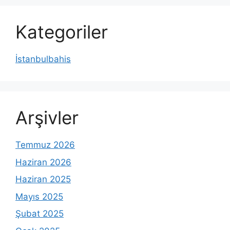
Kategoriler
İstanbulbahis
Arşivler
Temmuz 2026
Haziran 2026
Haziran 2025
Mayıs 2025
Şubat 2025