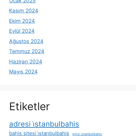
Ocak 2025
Kasım 2024
Ekim 2024
Eylül 2024
Ağustos 2024
Temmuz 2024
Haziran 2024
Mayıs 2024
Etiketler
adresi i̇stanbulbahis
bahis sitesi i̇stanbulbahis
girisi i̇stanbulbahis