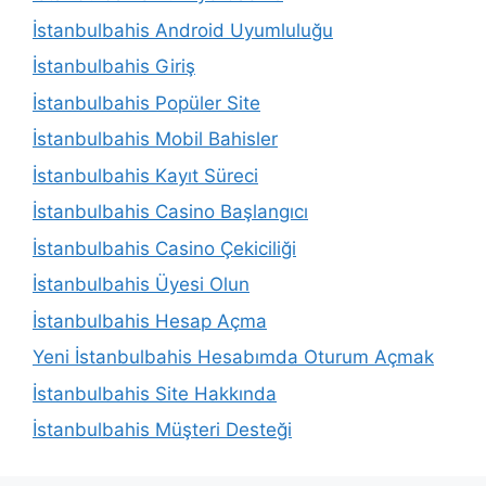
İstanbulbahis Android Uyumluluğu
İstanbulbahis Giriş
İstanbulbahis Popüler Site
İstanbulbahis Mobil Bahisler
İstanbulbahis Kayıt Süreci
İstanbulbahis Casino Başlangıcı
İstanbulbahis Casino Çekiciliği
İstanbulbahis Üyesi Olun
İstanbulbahis Hesap Açma
Yeni İstanbulbahis Hesabımda Oturum Açmak
İstanbulbahis Site Hakkında
İstanbulbahis Müşteri Desteği