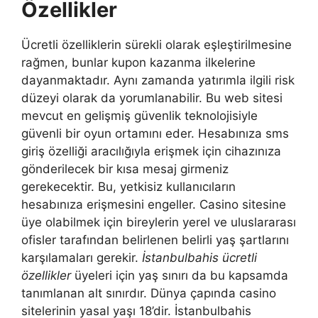
Özellikler
Ücretli özelliklerin sürekli olarak eşleştirilmesine
rağmen, bunlar kupon kazanma ilkelerine
dayanmaktadır. Aynı zamanda yatırımla ilgili risk
düzeyi olarak da yorumlanabilir. Bu web sitesi
mevcut en gelişmiş güvenlik teknolojisiyle
güvenli bir oyun ortamını eder. Hesabınıza sms
giriş özelliği aracılığıyla erişmek için cihazınıza
gönderilecek bir kısa mesaj girmeniz
gerekecektir. Bu, yetkisiz kullanıcıların
hesabınıza erişmesini engeller. Casino sitesine
üye olabilmek için bireylerin yerel ve uluslararası
ofisler tarafından belirlenen belirli yaş şartlarını
karşılamaları gerekir.
İstanbulbahis ücretli
özellikler
üyeleri için yaş sınırı da bu kapsamda
tanımlanan alt sınırdır. Dünya çapında casino
sitelerinin yasal yaşı 18’dir. İstanbulbahis