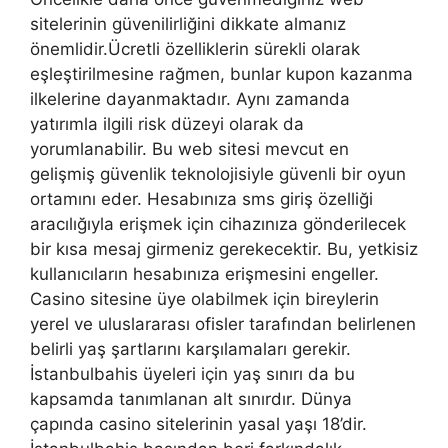
sitelerinin güvenilirliğini dikkate almanız
önemlidir.Ücretli özelliklerin sürekli olarak
eşleştirilmesine rağmen, bunlar kupon kazanma
ilkelerine dayanmaktadır. Aynı zamanda
yatırımla ilgili risk düzeyi olarak da
yorumlanabilir. Bu web sitesi mevcut en
gelişmiş güvenlik teknolojisiyle güvenli bir oyun
ortamını eder. Hesabınıza sms giriş özelliği
aracılığıyla erişmek için cihazınıza gönderilecek
bir kısa mesaj girmeniz gerekecektir. Bu, yetkisiz
kullanıcıların hesabınıza erişmesini engeller.
Casino sitesine üye olabilmek için bireylerin
yerel ve uluslararası ofisler tarafından belirlenen
belirli yaş şartlarını karşılamaları gerekir.
İstanbulbahis üyeleri için yaş sınırı da bu
kapsamda tanımlanan alt sınırdır. Dünya
çapında casino sitelerinin yasal yaşı 18’dir.