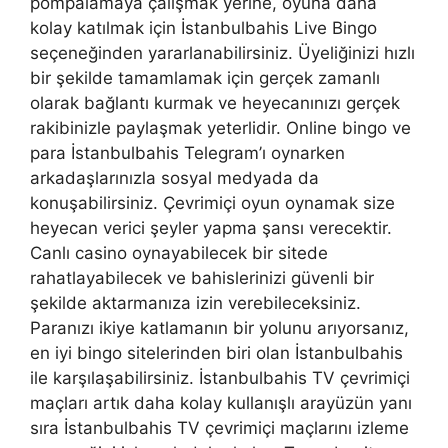
pompalamaya çalışmak yerine, oyuna daha
kolay katılmak için İstanbulbahis Live Bingo
seçeneğinden yararlanabilirsiniz. Üyeliğinizi hızlı
bir şekilde tamamlamak için gerçek zamanlı
olarak bağlantı kurmak ve heyecanınızı gerçek
rakibinizle paylaşmak yeterlidir. Online bingo ve
para İstanbulbahis Telegram’ı oynarken
arkadaşlarınızla sosyal medyada da
konuşabilirsiniz. Çevrimiçi oyun oynamak size
heyecan verici şeyler yapma şansı verecektir.
Canlı casino oynayabilecek bir sitede
rahatlayabilecek ve bahislerinizi güvenli bir
şekilde aktarmanıza izin verebileceksiniz.
Paranızı ikiye katlamanın bir yolunu arıyorsanız,
en iyi bingo sitelerinden biri olan İstanbulbahis
ile karşılaşabilirsiniz. İstanbulbahis TV çevrimiçi
maçları artık daha kolay kullanışlı arayüzün yanı
sıra İstanbulbahis TV çevrimiçi maçlarını izleme