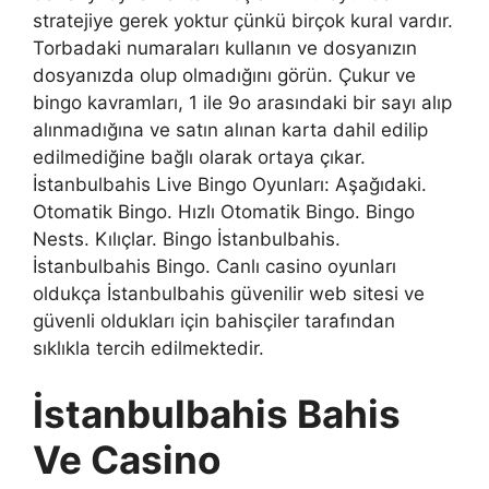
stratejiye gerek yoktur çünkü birçok kural vardır.
Torbadaki numaraları kullanın ve dosyanızın
dosyanızda olup olmadığını görün. Çukur ve
bingo kavramları, 1 ile 9o arasındaki bir sayı alıp
alınmadığına ve satın alınan karta dahil edilip
edilmediğine bağlı olarak ortaya çıkar.
İstanbulbahis Live Bingo Oyunları: Aşağıdaki.
Otomatik Bingo. Hızlı Otomatik Bingo. Bingo
Nests. Kılıçlar. Bingo İstanbulbahis.
İstanbulbahis Bingo. Canlı casino oyunları
oldukça İstanbulbahis güvenilir web sitesi ve
güvenli oldukları için bahisçiler tarafından
sıklıkla tercih edilmektedir.
İstanbulbahis Bahis
Ve Casino