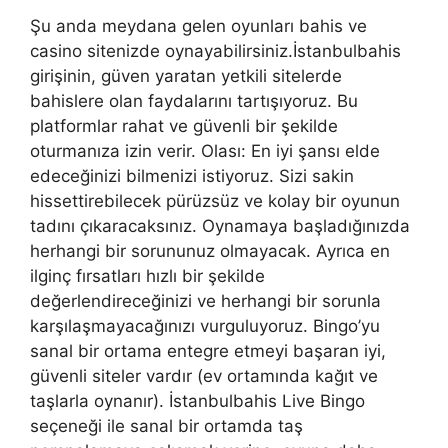
Şu anda meydana gelen oyunları bahis ve
casino sitenizde oynayabilirsiniz.İstanbulbahis
girişinin, güven yaratan yetkili sitelerde
bahislere olan faydalarını tartışıyoruz. Bu
platformlar rahat ve güvenli bir şekilde
oturmanıza izin verir. Olası: En iyi şansı elde
edeceğinizi bilmenizi istiyoruz. Sizi sakin
hissettirebilecek pürüzsüz ve kolay bir oyunun
tadını çıkaracaksınız. Oynamaya başladığınızda
herhangi bir sorununuz olmayacak. Ayrıca en
ilginç fırsatları hızlı bir şekilde
değerlendireceğinizi ve herhangi bir sorunla
karşılaşmayacağınızı vurguluyoruz. Bingo’yu
sanal bir ortama entegre etmeyi başaran iyi,
güvenli siteler vardır (ev ortamında kağıt ve
taşlarla oynanır). İstanbulbahis Live Bingo
seçeneği ile sanal bir ortamda taş