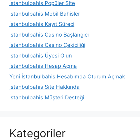
İstanbulbahis Popüler Site
İstanbulbahis Mobil Bahisler
İstanbulbahis Kayıt Süreci
İstanbulbahis Casino Başlangıcı
İstanbulbahis Casino Çekiciliği
İstanbulbahis Üyesi Olun
İstanbulbahis Hesap Açma
Yeni İstanbulbahis Hesabımda Oturum Açmak
İstanbulbahis Site Hakkında
İstanbulbahis Müşteri Desteği
Kategoriler