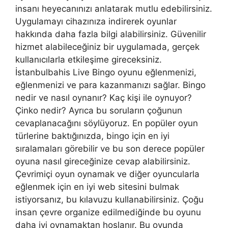
insanı heyecanınızı anlatarak mutlu edebilirsiniz.
Uygulamayı cihazınıza indirerek oyunlar
hakkında daha fazla bilgi alabilirsiniz. Güvenilir
hizmet alabileceğiniz bir uygulamada, gerçek
kullanıcılarla etkileşime gireceksiniz.
İstanbulbahis Live Bingo oyunu eğlenmenizi,
eğlenmenizi ve para kazanmanızı sağlar. Bingo
nedir ve nasıl oynanır? Kaç kişi ile oynuyor?
Çinko nedir? Ayrıca bu soruların çoğunun
cevaplanacağını söylüyoruz. En popüler oyun
türlerine baktığınızda, bingo için en iyi
sıralamaları görebilir ve bu son derece popüler
oyuna nasıl gireceğinize cevap alabilirsiniz.
Çevrimiçi oyun oynamak ve diğer oyuncularla
eğlenmek için en iyi web sitesini bulmak
istiyorsanız, bu kılavuzu kullanabilirsiniz. Çoğu
insan çevre organize edilmediğinde bu oyunu
daha iyi oynamaktan hoşlanır. Bu oyunda