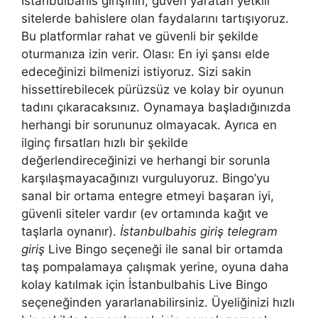
İstanbulbahis girişinin, güven yaratan yetkili
sitelerde bahislere olan faydalarını tartışıyoruz.
Bu platformlar rahat ve güvenli bir şekilde
oturmanıza izin verir. Olası: En iyi şansı elde
edeceğinizi bilmenizi istiyoruz. Sizi sakin
hissettirebilecek pürüzsüz ve kolay bir oyunun
tadını çıkaracaksınız. Oynamaya başladığınızda
herhangi bir sorununuz olmayacak. Ayrıca en
ilginç fırsatları hızlı bir şekilde
değerlendireceğinizi ve herhangi bir sorunla
karşılaşmayacağınızı vurguluyoruz. Bingo’yu
sanal bir ortama entegre etmeyi başaran iyi,
güvenli siteler vardır (ev ortamında kağıt ve
taşlarla oynanır).
İstanbulbahis giriş telegram
giriş
Live Bingo seçeneği ile sanal bir ortamda
taş pompalamaya çalışmak yerine, oyuna daha
kolay katılmak için İstanbulbahis Live Bingo
seçeneğinden yararlanabilirsiniz. Üyeliğinizi hızlı