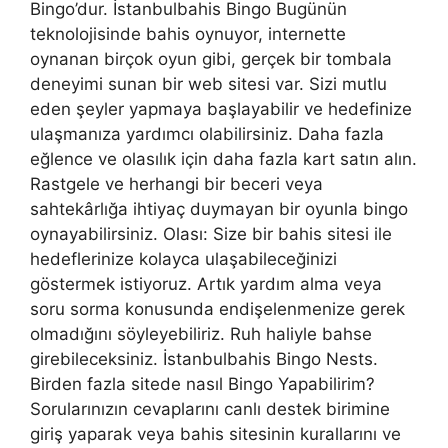
Bingo’dur. İstanbulbahis Bingo Bugünün
teknolojisinde bahis oynuyor, internette
oynanan birçok oyun gibi, gerçek bir tombala
deneyimi sunan bir web sitesi var. Sizi mutlu
eden şeyler yapmaya başlayabilir ve hedefinize
ulaşmanıza yardımcı olabilirsiniz. Daha fazla
eğlence ve olasılık için daha fazla kart satın alın.
Rastgele ve herhangi bir beceri veya
sahtekârlığa ihtiyaç duymayan bir oyunla bingo
oynayabilirsiniz. Olası: Size bir bahis sitesi ile
hedeflerinize kolayca ulaşabileceğinizi
göstermek istiyoruz. Artık yardım alma veya
soru sorma konusunda endişelenmenize gerek
olmadığını söyleyebiliriz. Ruh haliyle bahse
girebileceksiniz. İstanbulbahis Bingo Nests.
Birden fazla sitede nasıl Bingo Yapabilirim?
Sorularınızın cevaplarını canlı destek birimine
giriş yaparak veya bahis sitesinin kurallarını ve