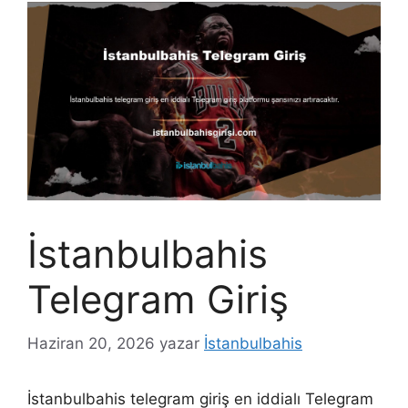
İstanbulbahis
Telegram Giriş
Haziran 20, 2026
yazar
İstanbulbahis
İstanbulbahis telegram giriş en iddialı Telegram